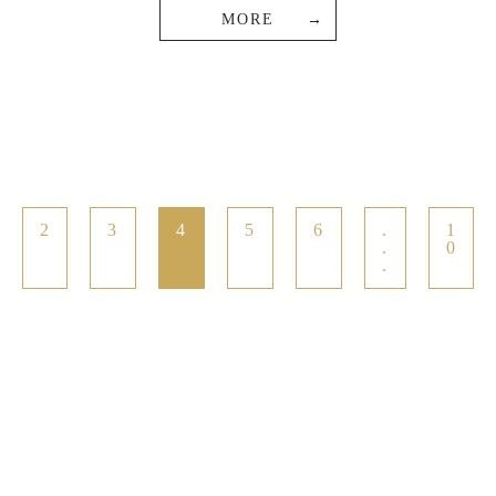
MORE
2
3
4
5
6
.
1
.
0
.