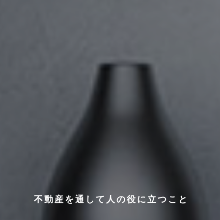
不
動
産
を
通
し
て
人
の
役
に
立
つ
こ
と